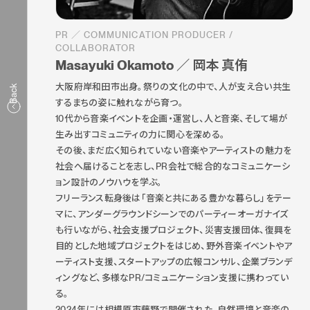
PR ／ COMMUNICATION PRODUCER /
COLLABORATOR
Masayuki Okamoto ／ 岡本 真侑
大阪府岸和田市出身。祭りの文化の中で、人が支え合い共生
Back
するまちの姿に触れながら育つ。
10代から音楽イベントを企画・運営し、人と音楽、そして場が
生み出すコミュニティの力に関心を深める。
その後、まだ広く知られていない音楽やアーティストの魅力を
社会へ届けることを志し、PR会社で総合的なコミュニケーシ
ョン設計のノウハウを学ぶ。
フリーランス転身後は「音楽と共にある豊かな暮らし」をテー
マに、アンダーグラウンドシーンでのパーティーオーガナイズ
も行いながら、社会支援プロジェクト、災害支援団体、復興を
目的とした地域プロジェクトをはじめ、野外音楽イベントやア
ーティスト支援、スタートアップの広報コンサル、企業ブランデ
ィングなど、多様なPR/コミュニケーション支援に携わってい
る。
2024年には相模原市藤野で開催された、自然環境と音楽の