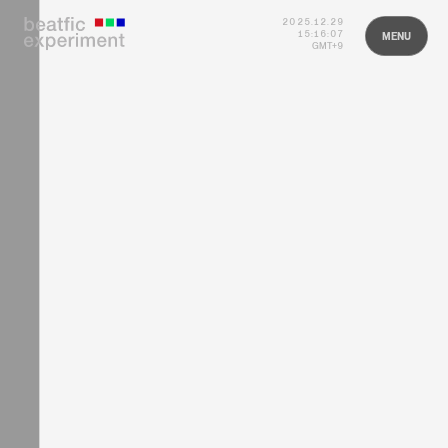
2025.12.29
HOME
15:16:07
MENU
GMT+9
CLOSE
ABOUT
PROJECTS
MEMBERS
NEWS
CONTACT