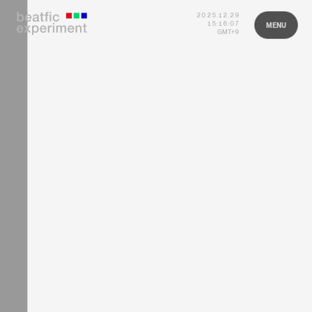
2025.12.29
HOME
15:16:07
MENU
GMT+9
CLOSE
ABOUT
PROJECTS
MEMBERS
NEWS
CONTACT